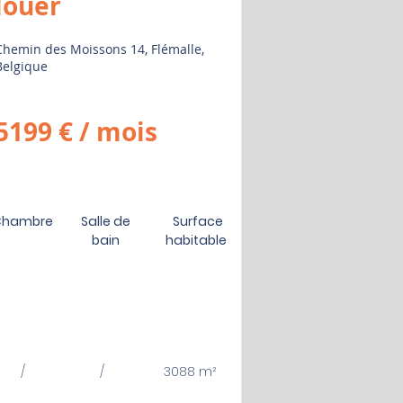
louer
Chemin des Moissons 14, Flémalle,
Belgique
5199 € / mois
Chambre
Salle de
Surface
bain
habitable
/
/
3088 m²