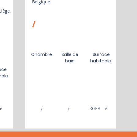
Belgique
Liège,
/
Chambre
Salle de
Surface
bain
habitable
ace
able
²
/
/
3088 m²