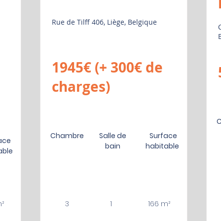
Rue de Tilff 406, Liège, Belgique
1945€ (+ 300€ de
charges)
Chambre
Salle de
Surface
ace
bain
habitable
able
²
3
1
166 m²