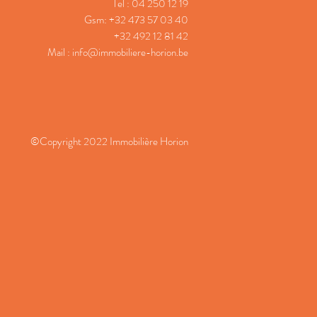
Tel : 04 250 12 19
Gsm: +32 473 57 03 40
+32 492 12 81 42
Mail :
info@immobiliere-horion.be
©Copyright 2022 Immobilière Horion