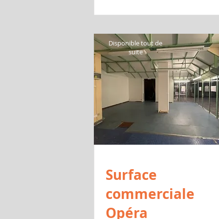
Disponi
Disponible tout de
tout de s
suite
Surface
commerciale
Opéra