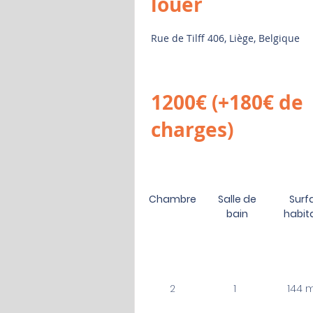
louer
Rue de Tilff 406, Liège, Belgique
1200€ (+180€ de
charges)
Chambre
Salle de
Surf
bain
habit
2
1
144 m