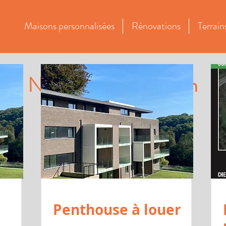
Maisons personnalisées
Rénovations
Terrain
e au
Nos biens en location
024
Penthouse à louer