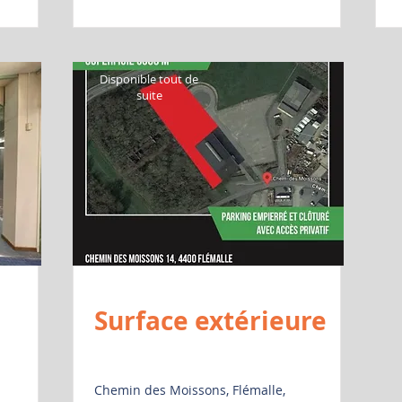
ble
Disponible
Disponible tout de
uite
tout de suite
suite
Surface extérieure
Chemin des Moissons, Flémalle,